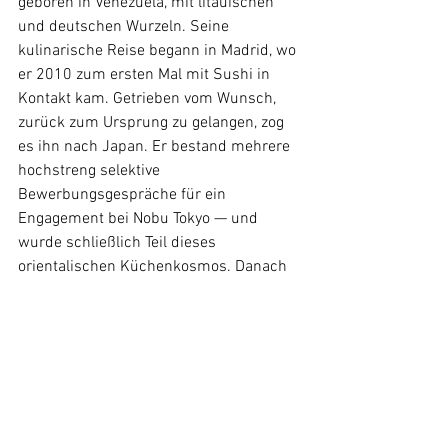
geboren in Venezuela, mit litauischen 
und deutschen Wurzeln. Seine 
kulinarische Reise begann in Madrid, wo 
er 2010 zum ersten Mal mit Sushi in 
Kontakt kam. Getrieben vom Wunsch, 
zurück zum Ursprung zu gelangen, zog 
es ihn nach Japan. Er bestand mehrere 
hochstreng selektive 
Bewerbungsgespräche für ein 
Engagement bei Nobu Tokyo — und 
wurde schließlich Teil dieses 
orientalischen Küchenkosmos. Danach 
folgte ein Bildungsaufenthalt am 
angesehenen Basque Culinary Center in 
San Sebastián, wo er einen Master in 
Innovation und Restaurantmanagement 
absolvierte.
Nach Stationen als Head Sushi Chef im 
Blue Marlin auf Ibiza, Beratertätigkeiten 