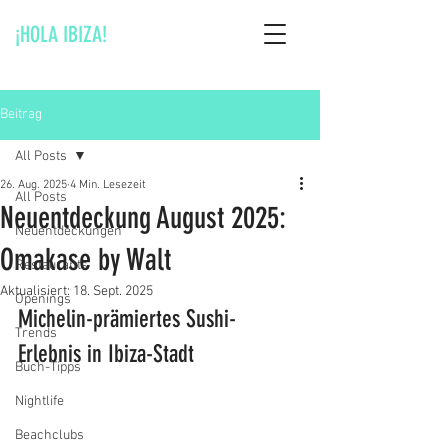
¡HOLA IBIZA!
Beitrag
All Posts
26. Aug. 2025
4 Min. Lesezeit
All Posts
Neuentdeckung August 2025:
Neuentdeckungen
Omakase by Walt
Restaurants
Aktualisiert:
18. Sept. 2025
Openings
Michelin-prämiertes Sushi-
Trends
Erlebnis in Ibiza-Stadt
Buch-Tipps
Nightlife
Beachclubs