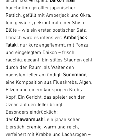
leicht, fast verspielt: 
Daikon Maki
, 
hauchdünn gerollter japanischer 
Rettich, gefüllt mit Amberjack und Okra, 
fein gewürzt, gekrönt mit einer Shiso-
Blüte – wie ein erster, poetischer Satz.
Danach wird es intensiver: 
Amberjack 
Tataki
, nur kurz angeflammt, mit Ponzu 
und eingelegtem Daikon – frisch, 
rauchig, elegant. Ein stilles Staunen geht 
durch den Raum, als Walter den 
nächsten Teller ankündigt: 
Sunomono
, 
eine Komposition aus Flusskrebs, Algen, 
Pilzen und einem knusprigen Krebs-
Kopf. Ein Gericht, das spielerisch den 
Ozean auf den Teller bringt.
Besonders eindrücklich: 
der 
Chawanmushi
, ein japanischer 
Eierstich, cremig, warm und reich, 
verfeinert mit Krabbe und Lachsrogen – 