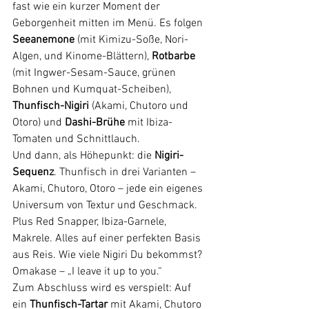
fast wie ein kurzer Moment der 
Geborgenheit mitten im Menü. Es folgen 
Seeanemone
 (mit Kimizu-Soße, Nori-
Algen, und Kinome-Blättern), 
Rotbarbe
(mit Ingwer-Sesam-Sauce, grünen 
Bohnen und Kumquat-Scheiben), 
Thunfisch-Nigiri
 (Akami, Chutoro und 
Otoro) und 
Dashi-Brühe
 mit Ibiza-
Tomaten und Schnittlauch.
Und dann, als Höhepunkt: die 
Nigiri-
Sequenz
. Thunfisch in drei Varianten – 
Akami, Chutoro, Otoro – jede ein eigenes 
Universum von Textur und Geschmack. 
Plus Red Snapper, Ibiza-Garnele, 
Makrele. Alles auf einer perfekten Basis 
aus Reis. Wie viele Nigiri Du bekommst? 
Omakase – „I leave it up to you.“
Zum Abschluss wird es verspielt: Auf 
ein 
Thunfisch-Tartar
 mit Akami, Chutoro 