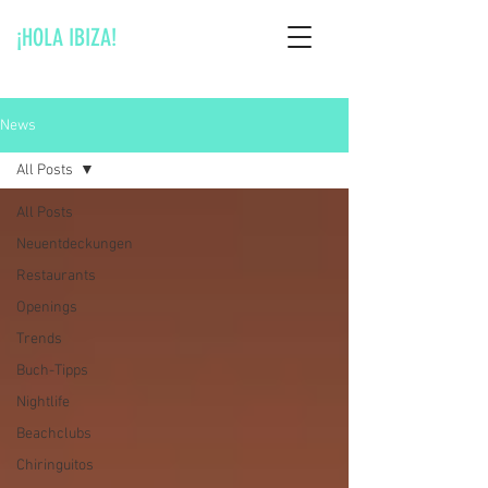
¡HOLA IBIZA!
News
All Posts
All Posts
Neuentdeckungen
Restaurants
Openings
Trends
Buch-Tipps
Nightlife
Beachclubs
Chiringuitos