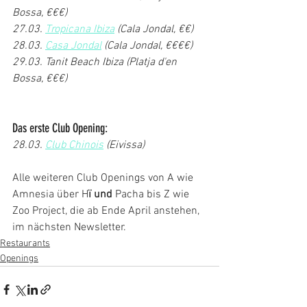
Bossa, €€€)
27.03. 
Tropicana Ibiza
 (Cala Jondal, €€)
28.03. 
Casa Jondal
 (Cala Jondal, €€€€)
29.03. Tanit Beach Ibiza (Platja d'en 
Bossa, €€€)
Das erste Club Opening:
28.03. 
Club Chinois
 (Eivissa)
Alle weiteren Club Openings von A wie 
Amnesia über H
ï und 
Pacha bis Z wie 
Zoo Project, die ab Ende April anstehen, 
im nächsten Newsletter.
Restaurants
Openings