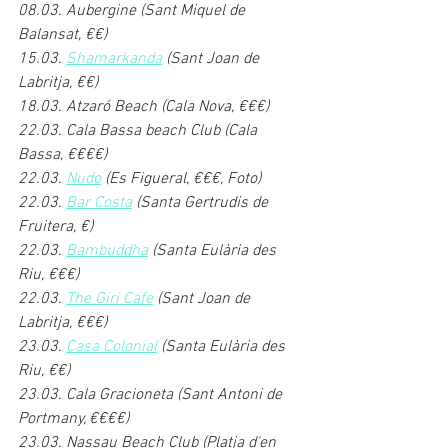
08.03. Aubergine (Sant Miquel de 
Balansat, €€)
15.03. 
Shamarkanda
 (Sant Joan de 
Labritja, €€)
18.03. Atzaró Beach (Cala Nova, €€€)
22.03. Cala Bassa beach Club (Cala 
Bassa, €€€€)
22.03. 
Nudo
 (Es Figueral, €€€, Foto)
22.03. 
Bar Costa
 (Santa Gertrudis de 
Fruitera, €)
22.03. 
Bambuddha
 (Santa Eulària des 
Riu, €€€)
22.03. 
The Giri Cafe
 (Sant Joan de 
Labritja, €€€)
23.03. 
Casa Colonial
 (Santa Eulària des 
Riu, €€)
23.03. Cala Gracioneta (Sant Antoni de 
Portmany, €€€€)
23.03. Nassau Beach Club (Platja d'en 