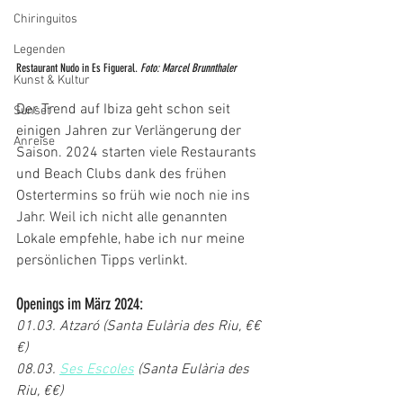
Chiringuitos
Legenden
Restaurant Nudo in Es Figueral. 
Foto: Marcel Brunnthaler
Kunst & Kultur
Der Trend auf Ibiza geht schon seit 
Sunset
einigen Jahren zur Verlängerung der 
Anreise
Saison. 2024 starten viele Restaurants 
und Beach Clubs dank des frühen 
Ostertermins so früh wie noch nie ins 
Jahr. Weil ich nicht alle genannten 
Lokale empfehle, habe ich nur meine 
persönlichen Tipps verlinkt.
Openings im März 2024:
01.03. Atzaró (Santa Eulària des Riu, €€
€)
08.03. 
Ses Escoles
 (Santa Eulària des 
Riu, €€)